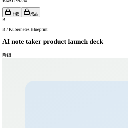
下载
成品
B
B
/
Kubernetes Blueprint
AI note taker product launch deck
降级