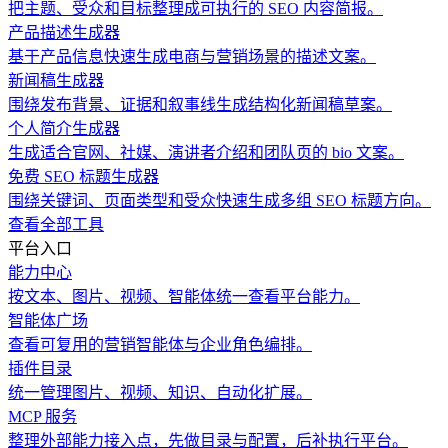
把主题、受众和目标整理成可执行的 SEO 内容简报。
产品描述生成器
基于产品信息快速生成电商与营销场景的描述文案。
新闻稿生成器
围绕发布背景、证据和叙事线生成结构化新闻稿草案。
个人简介生成器
生成适合官网、社媒、演讲者介绍和团队页的 bio 文案。
免费 SEO 标题生成器
围绕关键词、页面类型和受众快速生成多组 SEO 标题方向。
查看全部工具
平台入口
能力中心
按文本、图片、视频、智能体统一查看平台能力。
智能体广场
查看可复用的营销智能体与企业角色编排。
插件目录
统一管理图片、视频、知识、自动化扩展。
MCP 服务
整理外部能力接入点，先做目录与配置，后补执行平台。