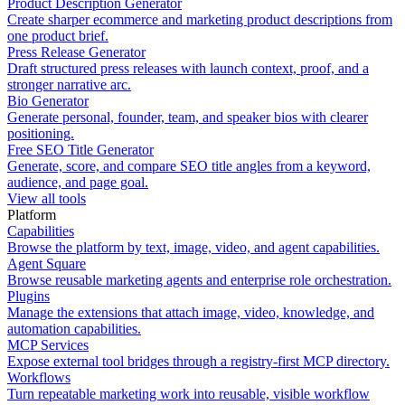
Product Description Generator
Create sharper ecommerce and marketing product descriptions from
one product brief.
Press Release Generator
Draft structured press releases with launch context, proof, and a
stronger narrative arc.
Bio Generator
Generate personal, founder, team, and speaker bios with clearer
positioning.
Free SEO Title Generator
Generate, score, and compare SEO title angles from a keyword,
audience, and page goal.
View all tools
Platform
Capabilities
Browse the platform by text, image, video, and agent capabilities.
Agent Square
Browse reusable marketing agents and enterprise role orchestration.
Plugins
Manage the extensions that attach image, video, knowledge, and
automation capabilities.
MCP Services
Expose external tool bridges through a registry-first MCP directory.
Workflows
Turn repeatable marketing work into reusable, visible workflow