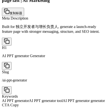
page fast | AI Marketing
复制标题
Meta Description
Built for 独立开发者与增长负责人, generate a launch-ready
feature page with stronger messaging, structure, and SEO intent.
H1
AI PPT generator Generator
Slug
/
ai-ppt-generator
Keywords
AI PPT generator
AI PPT generator tool
AI PPT generator generator
CTA Copy