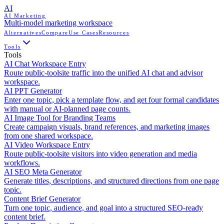
AI
AI Marketing
Multi-model marketing workspace
Alternatives
Compare
Use Cases
Resources
Tools
Tools
AI Chat Workspace Entry
Route public-toolsite traffic into the unified AI chat and advisor
workspace.
AI PPT Generator
Enter one topic, pick a template flow, and get four formal candidates
with manual or AI-planned page counts.
AI Image Tool for Branding Teams
Create campaign visuals, brand references, and marketing images
from one shared workspace.
AI Video Workspace Entry
Route public-toolsite visitors into video generation and media
workflows.
AI SEO Meta Generator
Generate titles, descriptions, and structured directions from one page
topic.
Content Brief Generator
Turn one topic, audience, and goal into a structured SEO-ready
content brief.