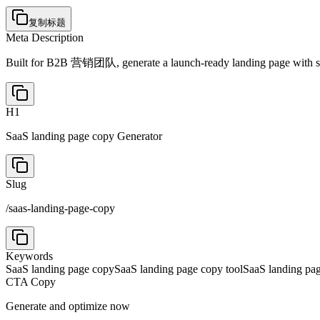
复制标题
Meta Description
Built for B2B 营销团队, generate a launch-ready landing page with str
H1
SaaS landing page copy Generator
Slug
/
saas-landing-page-copy
Keywords
SaaS landing page copy
SaaS landing page copy tool
SaaS landing pag
CTA Copy
Generate and optimize now