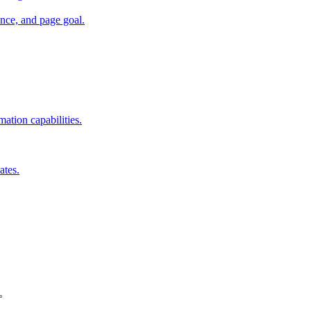
nce, and page goal.
ation capabilities.
ates.
。