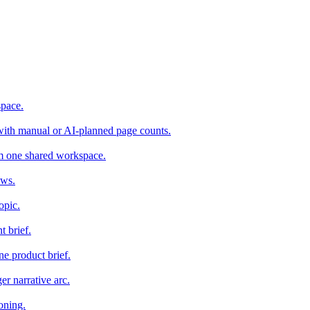
space.
 with manual or AI-planned page counts.
om one shared workspace.
ows.
opic.
t brief.
e product brief.
er narrative arc.
oning.