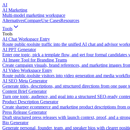
AI
AI Marketing
Multi-model marketing workspace
Alternatives
Compare
Use Cases
Resources
Tools
Tools
AI Chat Workspace Entry
Route public-toolsite traffic into the unified AI chat and advisor work
AI PPT Generator
Enter one topic, pick a template flow, and get four formal candidates
AI Image Tool for Branding Teams
Create campaign visuals, brand references, and marketing images fr
AI Video Workspace Entry
Route public-toolsite visitors into video generation and media workfl
AI SEO Meta Generator
Generate titles, descriptions, and structured directions from one page t
Content Brief Generator
Turn one topic, audience, and goal into a structured SEO-ready conten
Product Description Generator
Create sharper ecommerce and marketing product descriptions from on
Press Release Generator
Draft structured press releases with launch context, proof, and a strong
Bio Generator
Generate personal, founder, team, and speaker bios with clearer positi