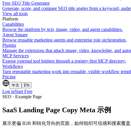
Free SEO Title Generator
Generate, score, and compare SEO title angles from a keyword, audie
View all tools
Platform
Capabilities
Browse the platform by text, image, video, and agent capabilities.
Agent Square
Browse reusable marketing agents and enterprise role orchestration.
Plugins
Manage the extensions that attach image, video, knowledge, and autom
MCP Services
Expose external tool bridges through a registry-first MCP directory.
Workflows
Turn repeatable marketing work into reusable, visible workflow templ
Pricing
中文
EN
Log in
Start Free
SEO · Example Page
SaaS Landing Page Copy Meta 示例
展示更偏 B2B 和转化导向的页面，如何组织可信感和搜索覆盖